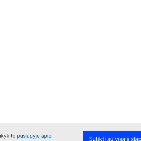
ankykite
puslapyje apie
Sutikti su visais sla