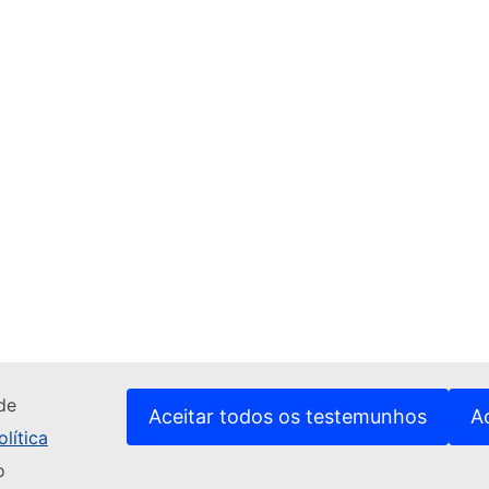
de
Aceitar todos os testemunhos
A
lítica
o