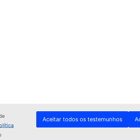
de
Aceitar todos os testemunhos
A
lítica
o