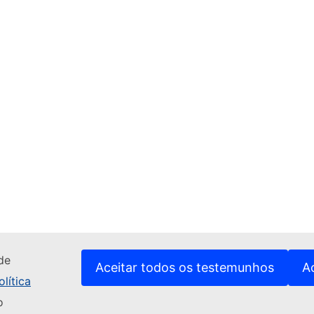
de
Aceitar todos os testemunhos
A
lítica
o